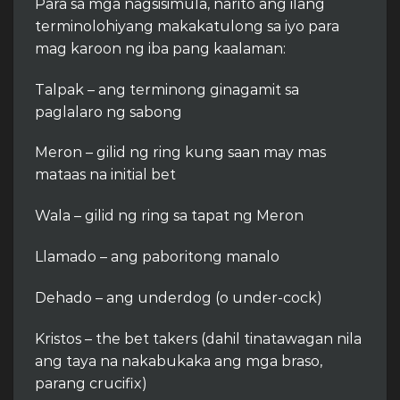
Para sa mga nagsisimula, narito ang ilang
terminolohiyang makakatulong sa iyo para
mag karoon ng iba pang kaalaman:
Talpak – ang terminong ginagamit sa
paglalaro ng sabong
Meron – gilid ng ring kung saan may mas
mataas na initial bet
Wala – gilid ng ring sa tapat ng Meron
Llamado – ang paboritong manalo
Dehado – ang underdog (o under-cock)
Kristos – the bet takers (dahil tinatawagan nila
ang taya na nakabukaka ang mga braso,
parang crucifix)