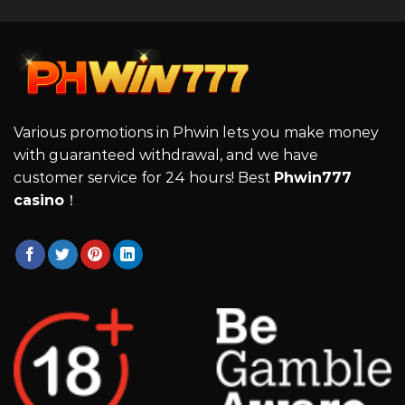
Various promotions in Phwin lets you make money
with guaranteed withdrawal, and we have
customer service for 24 hours! Best
Phwin777
casino
！