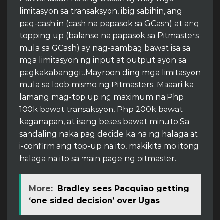
limitasyon sa transaksyon, ibig sabihin, ang
pag-cash in (cash na papasok sa GCash) at ang
topping up (balanse na papasok sa Pitmasters
mula sa GCash) ay nag-aambag bawat isa sa
mga limitasyon ng input at output ayon sa
pagkakabanggit.Mayroon ding mga limitasyon
mula sa loob mismo ng Pitmasters. Maaari ka
lamang mag-top up ng maximum na Php
100k bawat transaksyon, Php 200k bawat
kaganapan, at isang beses bawat minuto.Sa
sandaling naka pag decide ka na ng halaga at
i-confirm ang top-up na ito, makikita mo itong
halaga na ito sa main page ng pitmaster.
More:
Bradley sees Pacquiao getting
‘one sided decision’ over Ugas