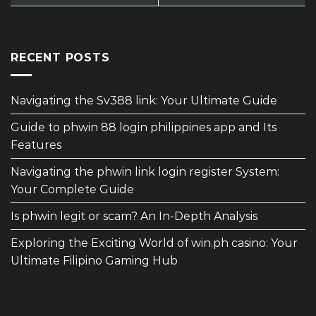
RECENT POSTS
Navigating the Sv388 link: Your Ultimate Guide
Guide to phwin 88 login philippines app and Its
Features
Navigating the phwin link login register System:
Your Complete Guide
Is phwin legit or scam? An In-Depth Analysis
Exploring the Exciting World of win.ph casino: Your
Ultimate Filipino Gaming Hub