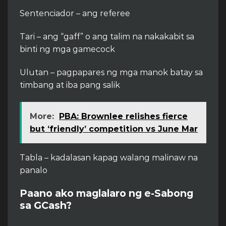
Sentenciador – ang referee
Tari – ang “gaff” o ang talim na nakakabit sa
binti ng mga gamecock
Ulutan – pagpapares ng mga manok batay sa
timbang at iba pang salik
More:
PBA: Brownlee relishes fierce
but ‘friendly’ competition vs June Mar
Tabla – kadalasan kapag walang malinaw na
panalo
Paano ako maglalaro ng e-Sabong
sa GCash?