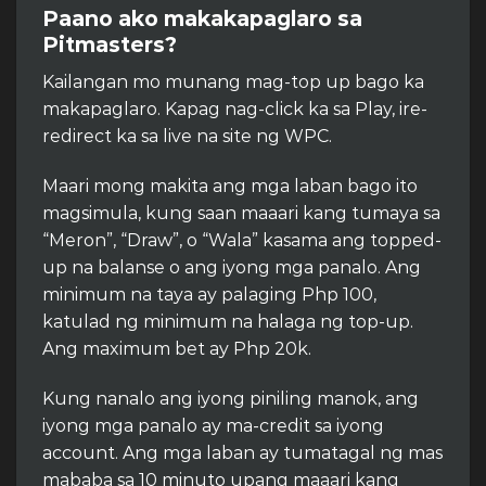
Paano ako makakapaglaro sa
Pitmasters?
Kailangan mo munang mag-top up bago ka
makapaglaro. Kapag nag-click ka sa Play, ire-
redirect ka sa live na site ng WPC.
Maari mong makita ang mga laban bago ito
magsimula, kung saan maaari kang tumaya sa
“Meron”, “Draw”, o “Wala” kasama ang topped-
up na balanse o ang iyong mga panalo. Ang
minimum na taya ay palaging Php 100,
katulad ng minimum na halaga ng top-up.
Ang maximum bet ay Php 20k.
Kung nanalo ang iyong piniling manok, ang
iyong mga panalo ay ma-credit sa iyong
account. Ang mga laban ay tumatagal ng mas
mababa sa 10 minuto upang maaari kang