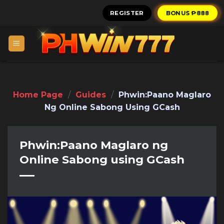
Skip
BONUS ₱888
REGISTER
to
content
Home Page
/
Guides
/
Phwin:Paano Maglaro
Ng Online Sabong Using GCash
Phwin:Paano Maglaro ng
Online Sabong using GCash