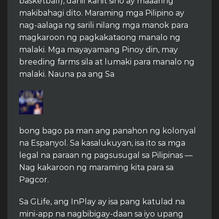
basketball), dahil kahit sino ay maaaring
makibahagi dito. Maraming mga Pilipino ay
nag-aalaga ng sarili nilang mga manok para
magkaroon ng pagkakataong manalo ng
malaki. Mga mayayamang Pinoy din, may
breeding farms sila at lumaki para manalo ng
malaki. Nauna pa ang Sa
bong bago pa man ang panahon ng kolonyal
na Espanyol. Sa kasalukuyan, isa ito sa mga
legal na paraan ng pagsusugal sa Pilipinas —
Nag kakaroon ng maraming kita para sa
Pagcor.
Sa GLife, ang InPlay ay isa pang katulad na
mini-app na nagbibigay-daan sa iyo upang