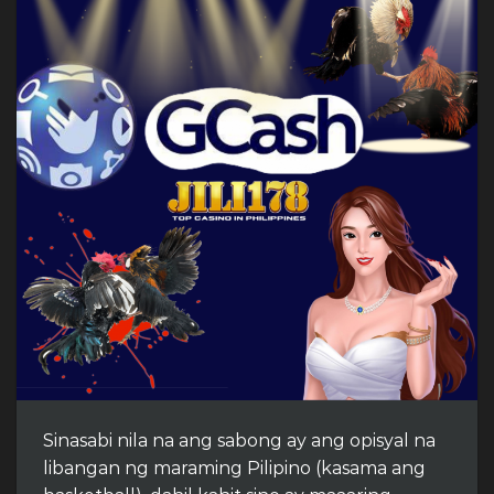
Sinasabi nila na ang sabong ay ang opisyal na
libangan ng maraming Pilipino (kasama ang